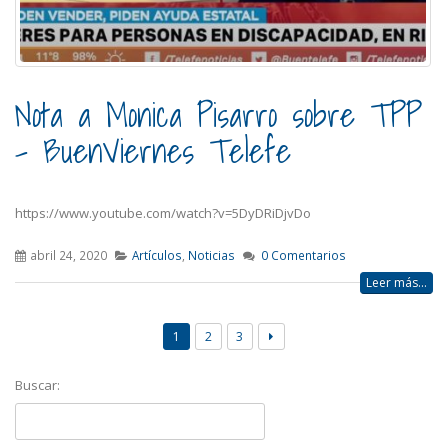
Nota a Monica Pisarro sobre TPP
– BuenViernes Telefe
https://www.youtube.com/watch?v=5DyDRiDjvDo
abril 24, 2020
Artículos
,
Noticias
0 Comentarios
Leer más...
1
2
3
Buscar: